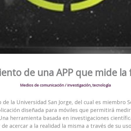
ento de una APP que mide la f
Medios de comunicación
/
investigación
,
tecnología
b de la Universidad San Jorge, del cual es miembro 
aplicación diseñada para móviles que permitirá medir
 Una herramienta basada en investigaciones científi
r de acercar a la realidad la misma a través de su uso