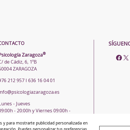
CONTACTO
SÍGUEN
®
Psicología Zaragoza
C/ de Cádiz, 6, 1ºB
50004 ZARAGOZA
976 212 957 I 636 16 04 01
info@psicologiazaragoza.es
Lunes - Jueves
09:00h - 20:00h y Viernes 09:00h -
14:00h
os y para mostrarte publicidad personalizada en
avegación. Puedes personalizar tus preferencias